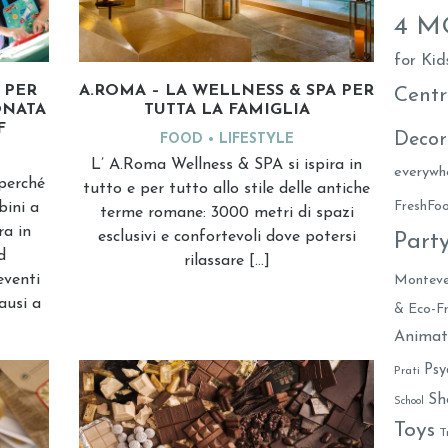
4 
for Kid
 PER
A.ROMA – LA WELLNESS & SPA PER
Centr
ONATA
TUTTA LA FAMIGLIA
F
Decor
FOOD
LIFESTYLE
L’ A.Roma Wellness & SPA si ispira in
everywh
 perché
tutto e per tutto allo stile delle antiche
FreshF
bini a
terme romane: 3000 metri di spazi
a in
esclusivi e confortevoli dove potersi
Part
d
rilassare […]
eventi
Monteve
ausi a
& Eco-Fr
Animat
Psy
Prati
Sh
School
Toys
T