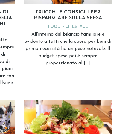
TRUCCHI E CONSIGLI PER
 DI
RISPARMIARE SULLA SPESA
GLIA
NI
FOOD
LIFESTYLE
All’interno del bilancio familiare è
utto
evidente a tutti che la spesa per beni di
 sempre
prima necessità ha un peso notevole. Il
 di
budget speso poi è sempre
va di
proporzionato al […]
 piani
are con
el buon