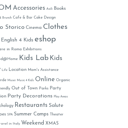
MOM
Accessories
Books
Asili
s
Cafe & Bar
Cake Design
Brunch
Clothes
o Storico
Cinema
eshop
English 4 Kids
ere in Roma
Exhibitions
Kids Lab
Kids
ood@Home
y
Location
Mom's Assistance
Life
Online
rde
Organic
Musei
Music 4 Kids
Out of Town
Party
iendly
Parks
Party Decorations
ion
Play Areas
Restaurants
Salute
chology
Summer Camps
oes
Theater
SPA
Weekend
XMAS
ravel in Italy