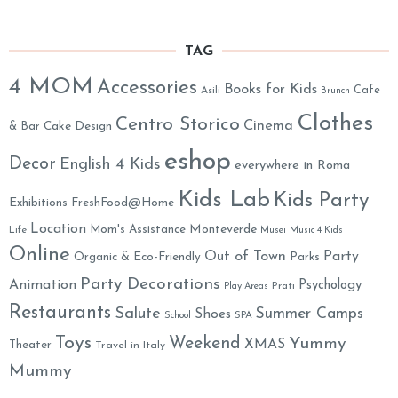
TAG
4 MOM
Accessories
Books for Kids
Cafe
Asili
Brunch
Clothes
Centro Storico
Cinema
& Bar
Cake Design
eshop
Decor
English 4 Kids
everywhere in Roma
Kids Lab
Kids Party
Exhibitions
FreshFood@Home
Location
Monteverde
Mom's Assistance
Life
Musei
Music 4 Kids
Online
Out of Town
Party
Organic & Eco-Friendly
Parks
Party Decorations
Animation
Psychology
Prati
Play Areas
Restaurants
Salute
Summer Camps
Shoes
School
SPA
Toys
Weekend
Yummy
XMAS
Theater
Travel in Italy
Mummy