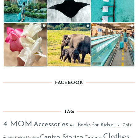
FACEBOOK
TAG
4 MOM
Accessories
Books for Kids
Cafe
Asili
Brunch
Clothes
Centro Storico
Cinema
& Bar
Cake Design