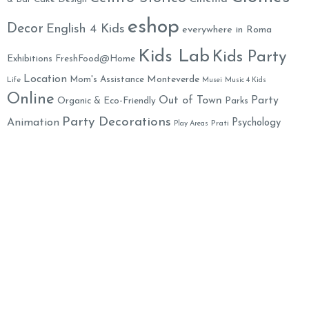
eshop
Decor
English 4 Kids
everywhere in Roma
Kids Lab
Kids Party
Exhibitions
FreshFood@Home
Location
Monteverde
Mom's Assistance
Life
Musei
Music 4 Kids
Online
Out of Town
Party
Organic & Eco-Friendly
Parks
Party Decorations
Animation
Psychology
Prati
Play Areas
Restaurants
Salute
Summer Camps
Shoes
School
SPA
Toys
Weekend
Yummy
XMAS
Theater
Travel in Italy
Mummy
Family Welcome Newsletter