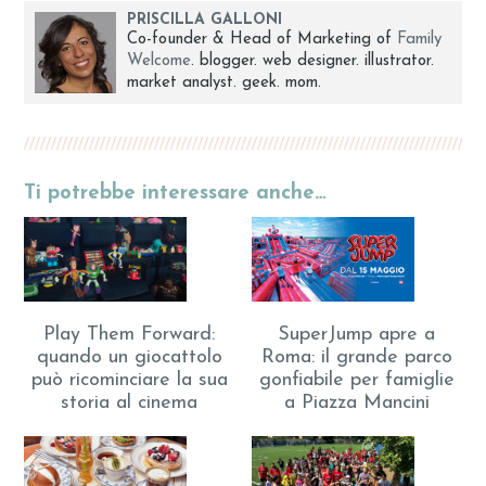
PRISCILLA GALLONI
Co-founder & Head of Marketing of
Family
Welcome
. blogger. web designer. illustrator.
market analyst. geek. mom.
Ti potrebbe interessare anche…
Play Them Forward:
SuperJump apre a
quando un giocattolo
Roma: il grande parco
può ricominciare la sua
gonfiabile per famiglie
storia al cinema
a Piazza Mancini