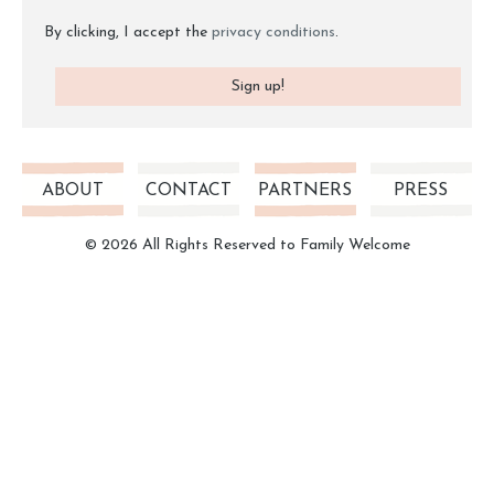
By clicking, I accept the
privacy conditions
.
ABOUT
CONTACT
PARTNERS
PRESS
© 2026 All Rights Reserved to Family Welcome
Credits
Privacy Policy
|
Cookie Policy
|
Aggiorna le impostazioni dei
cookies
Family Welcome ®
è distribuito con Licenza
Creative Commons