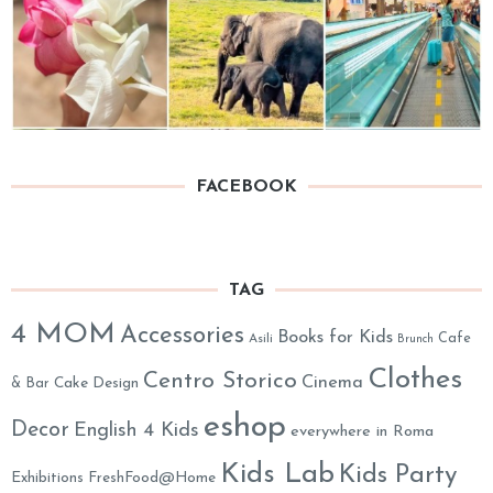
FACEBOOK
TAG
4 MOM
Accessories
Books for Kids
Cafe
Asili
Brunch
Clothes
Centro Storico
Cinema
& Bar
Cake Design
eshop
Decor
English 4 Kids
everywhere in Roma
Kids Lab
Kids Party
Exhibitions
FreshFood@Home