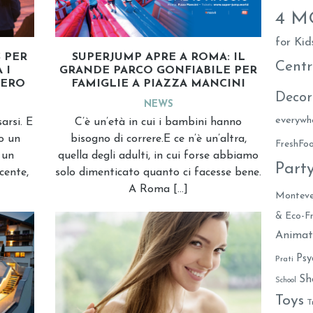
4 
for Kid
 PER
SUPERJUMP APRE A ROMA: IL
Centr
 I
GRANDE PARCO GONFIABILE PER
VERO
FAMIGLIE A PIAZZA MANCINI
Decor
NEWS
everywh
arsi. E
C’è un’età in cui i bambini hanno
o un
bisogno di correre.E ce n’è un’altra,
FreshF
 un
quella degli adulti, in cui forse abbiamo
Part
cente,
solo dimenticato quanto ci facesse bene.
A Roma […]
Monteve
& Eco-Fr
Animat
Psy
Prati
Sh
School
Toys
T