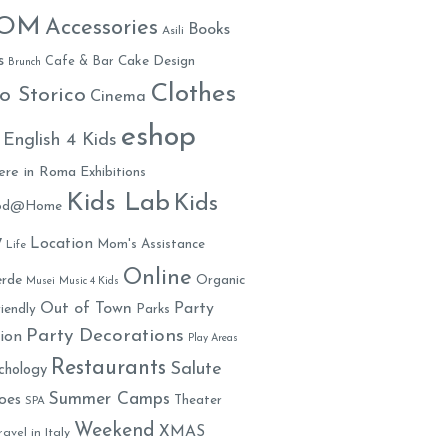
MOM
Accessories
Books
Asili
s
Cafe & Bar
Cake Design
Brunch
Clothes
o Storico
Cinema
eshop
English 4 Kids
ere in Roma
Exhibitions
Kids Lab
Kids
ood@Home
y
Location
Mom's Assistance
Life
Online
rde
Organic
Musei
Music 4 Kids
Out of Town
Party
iendly
Parks
Party Decorations
ion
Play Areas
Restaurants
Salute
chology
Summer Camps
oes
Theater
SPA
Weekend
XMAS
ravel in Italy