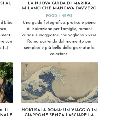
SI AL
LA NUOVA GUIDA DI MARIKA
MILANO CHE MANCAVA DAVVERO
FOOD
NEWS
 d’Elba
Una guida fotografica, pratica e piena
enza
di ispirazione per famiglie, romani
momenti
curiosi e viaggiatori che vogliono vivere
are con
Roma partendo dal momento più
a […]
semplice e più bello della giornata: la
colazione.
: IL
HOKUSAI A ROMA: UN VIAGGIO IN
ONALE
GIAPPONE SENZA LASCIARE LA