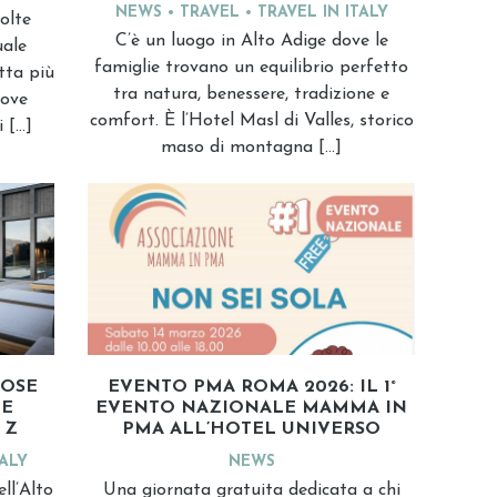
NEWS
TRAVEL
TRAVEL IN ITALY
olte
C’è un luogo in Alto Adige dove le
uale
famiglie trovano un equilibrio perfetto
tta più
tra natura, benessere, tradizione e
dove
comfort. È l’Hotel Masl di Valles, storico
i […]
maso di montagna […]
EVENTO PMA ROMA 2026: IL 1°
LOSE
EVENTO NAZIONALE MAMMA IN
LE
PMA ALL’HOTEL UNIVERSO
 Z
NEWS
TALY
Una giornata gratuita dedicata a chi
ll’Alto