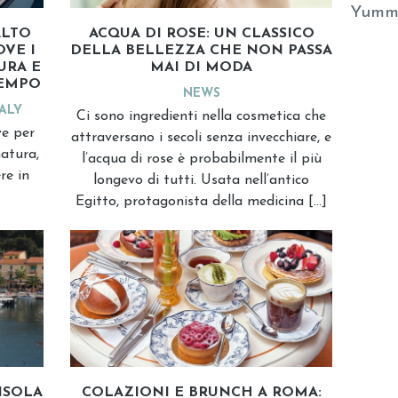
Yumm
ALTO
ACQUA DI ROSE: UN CLASSICO
OVE I
DELLA BELLEZZA CHE NON PASSA
URA E
MAI DI MODA
TEMPO
NEWS
TALY
Ci sono ingredienti nella cosmetica che
ve per
attraversano i secoli senza invecchiare, e
natura,
l’acqua di rose è probabilmente il più
re in
longevo di tutti. Usata nell’antico
Egitto, protagonista della medicina […]
ISOLA
COLAZIONI E BRUNCH A ROMA: