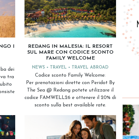
NGO I
REDANG IN MALESIA: IL RESORT
SUL MARE CON CODICE SCONTO
FAMILY WELCOME
NEWS
TRAVEL
TRAVEL ABROAD
oba dei
Codice sconto Family Welcome:
va tra
Per prenotazioni dirette con Peridot By
subito
The Sea @ Redang potete utilizzare il
onsiste
codice FAMWELL26 e ottenere il 20% di
sconto sulla best available rate.