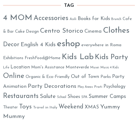
TAG
4 MOM
Accessories
Books for Kids
Cafe
Asili
Brunch
Clothes
Centro Storico
Cinema
& Bar
Cake Design
eshop
Decor
English 4 Kids
everywhere in Roma
Kids Lab
Kids Party
Exhibitions
FreshFood@Home
Location
Monteverde
Mom's Assistance
Life
Musei
Music 4 Kids
Online
Out of Town
Party
Organic & Eco-Friendly
Parks
Party Decorations
Animation
Psychology
Prati
Play Areas
Restaurants
Salute
Summer Camps
Shoes
School
SPA
Toys
Weekend
Yummy
XMAS
Theater
Travel in Italy
Mummy