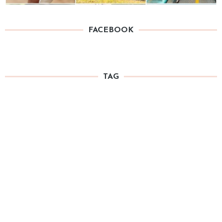
FACEBOOK
TAG
4 MOM
Accessories
Books for Kids
Cafe
Asili
Brunch
Clothes
Centro Storico
Cinema
& Bar
Cake Design
eshop
Decor
English 4 Kids
everywhere in Roma
Kids Lab
Kids Party
Exhibitions
FreshFood@Home
Location
Monteverde
Mom's Assistance
Life
Musei
Music 4 Kids
Online
Out of Town
Party
Organic & Eco-Friendly
Parks
Party Decorations
Animation
Psychology
Prati
Play Areas