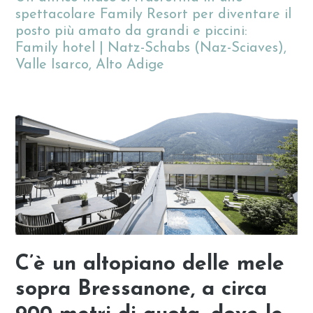
spettacolare Family Resort per diventare il
posto più amato da grandi e piccini:
Family hotel | Natz-Schabs (Naz-Sciaves),
Valle Isarco, Alto Adige
C’è un altopiano delle mele
sopra Bressanone, a circa