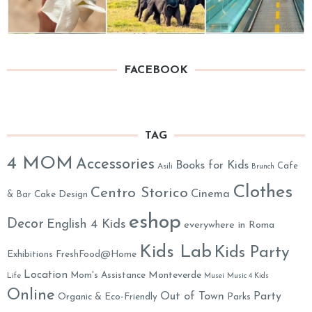
FACEBOOK
TAG
4 MOM
Accessories
Books for Kids
Cafe
Asili
Brunch
Clothes
Centro Storico
Cinema
& Bar
Cake Design
eshop
Decor
English 4 Kids
everywhere in Roma
Kids Lab
Kids Party
Exhibitions
FreshFood@Home
Location
Monteverde
Mom's Assistance
Life
Musei
Music 4 Kids
Online
Out of Town
Party
Organic & Eco-Friendly
Parks