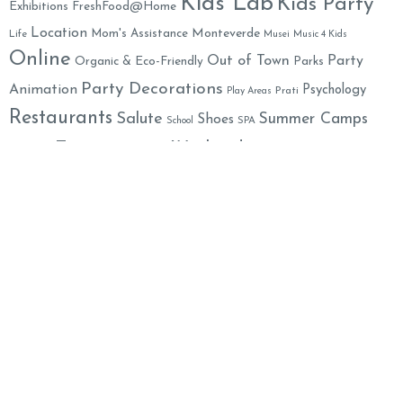
Kids Lab
Kids Party
Exhibitions
FreshFood@Home
Location
Monteverde
Mom's Assistance
Life
Musei
Music 4 Kids
Online
Out of Town
Party
Organic & Eco-Friendly
Parks
Party Decorations
Animation
Psychology
Prati
Play Areas
Restaurants
Salute
Summer Camps
Shoes
School
SPA
Toys
Weekend
Yummy
XMAS
Theater
Travel in Italy
Mummy
Family Welcome Newsletter
Email*