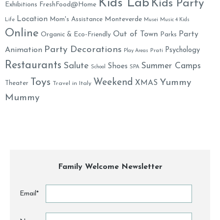
Kids Lab
Kids Party
Exhibitions
FreshFood@Home
Location
Monteverde
Mom's Assistance
Life
Musei
Music 4 Kids
Online
Out of Town
Party
Organic & Eco-Friendly
Parks
Party Decorations
Animation
Psychology
Prati
Play Areas
Restaurants
Salute
Summer Camps
Shoes
School
SPA
Toys
Weekend
Yummy
XMAS
Theater
Travel in Italy
Mummy
Family Welcome Newsletter
Email*