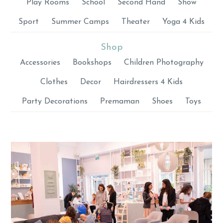
Play Rooms
School
Second Hand
Show
Sport
Summer Camps
Theater
Yoga 4 Kids
Shop
Accessories
Bookshops
Children Photography
Clothes
Decor
Hairdressers 4 Kids
Party Decorations
Premaman
Shoes
Toys