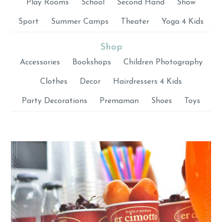
Play Rooms
School
Second Hand
Show
Sport
Summer Camps
Theater
Yoga 4 Kids
Shop
Accessories
Bookshops
Children Photography
Clothes
Decor
Hairdressers 4 Kids
Party Decorations
Premaman
Shoes
Toys