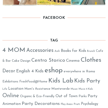
FACEBOOK
TAG
4 MOM
Accessories
Books for Kids
Cafe
Asili
Brunch
Clothes
Centro Storico
Cinema
& Bar
Cake Design
eshop
Decor
English 4 Kids
everywhere in Roma
Kids Lab
Kids Party
Exhibitions
FreshFood@Home
Location
Monteverde
Mom's Assistance
Life
Musei
Music 4 Kids
Online
Out of Town
Party
Organic & Eco-Friendly
Parks
Party Decorations
Animation
Psychology
Prati
Play Areas