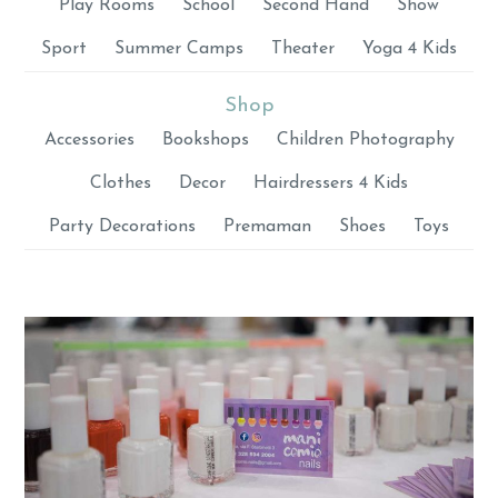
Play Rooms
School
Second Hand
Show
Sport
Summer Camps
Theater
Yoga 4 Kids
Shop
Accessories
Bookshops
Children Photography
Clothes
Decor
Hairdressers 4 Kids
Party Decorations
Premaman
Shoes
Toys