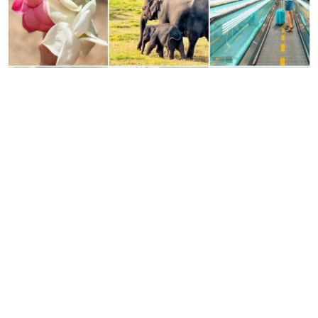
FACEBOOK
TAG
4 MOM
Accessories
Books for Kids
Cafe
Asili
Brunch
Clothes
Centro Storico
Cinema
& Bar
Cake Design
eshop
Decor
English 4 Kids
everywhere in Roma
Kids Lab
Kids Party
Exhibitions
FreshFood@Home
Location
Monteverde
Mom's Assistance
Life
Musei
Music 4 Kids