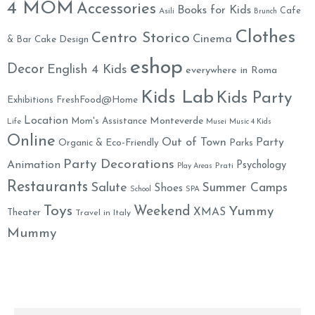
4 MOM
Accessories
Books for Kids
Cafe
Asili
Brunch
Clothes
Centro Storico
Cinema
& Bar
Cake Design
eshop
Decor
English 4 Kids
everywhere in Roma
Kids Lab
Kids Party
Exhibitions
FreshFood@Home
Location
Monteverde
Mom's Assistance
Life
Musei
Music 4 Kids
Online
Out of Town
Party
Organic & Eco-Friendly
Parks
Party Decorations
Animation
Psychology
Prati
Play Areas
Restaurants
Salute
Summer Camps
Shoes
School
SPA
Toys
Weekend
Yummy
XMAS
Theater
Travel in Italy
Mummy