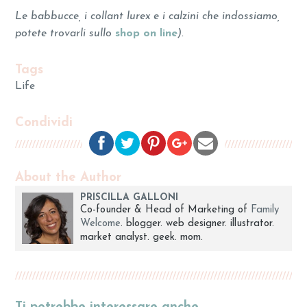
Le babbucce, i collant lurex e i calzini che indossiamo,
potete trovarli sullo
shop on line
).
Tags
Life
Condividi
About the Author
PRISCILLA GALLONI
Co-founder & Head of Marketing of
Family
Welcome
. blogger. web designer. illustrator.
market analyst. geek. mom.