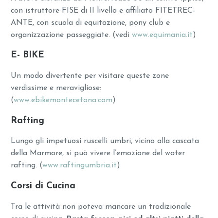
con istruttore FISE di II livello e affiliato FITETREC-
ANTE, con scuola di equitazione, pony club e
organizzazione passeggiate. (vedi
www.equimania.it
)
E- BIKE
Un modo divertente per visitare queste zone
verdissime e meravigliose:
(
www.ebikemontecetona.com
)
Rafting
Lungo gli impetuosi ruscelli umbri, vicino alla cascata
della Marmore, si può vivere l’emozione del water
rafting. (
www.raftingumbria.it
)
Corsi di Cucina
Tra le attività non poteva mancare un tradizionale