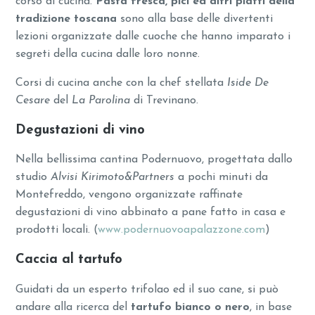
corso di cucina.
Pasta fresca, pici ed altri piatti della
tradizione toscana
sono alla base delle divertenti
lezioni organizzate dalle cuoche che hanno imparato i
segreti della cucina dalle loro nonne.
Corsi di cucina anche con la chef stellata
Iside De
Cesare
del
La Parolina
di Trevinano.
Degustazioni di vino
Nella bellissima cantina Podernuovo, progettata dallo
studio
Alvisi Kirimoto&Partners
a pochi minuti da
Montefreddo, vengono organizzate raffinate
degustazioni di vino abbinato a pane fatto in casa e
prodotti locali. (
www.podernuovoapalazzone.com
)
Caccia al tartufo
Guidati da un esperto trifolao ed il suo cane, si può
andare alla ricerca del
tartufo bianco o nero
, in base