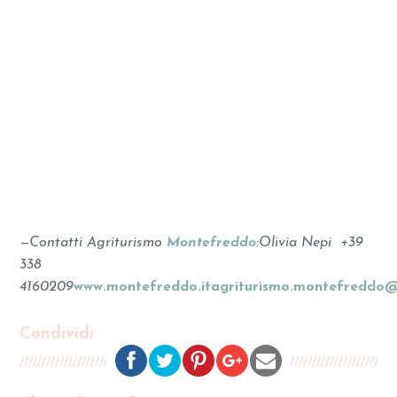
—
Contatti Agriturismo
Montefreddo
:
Olivia Nepi
+39
338
4160209
www.montefreddo.it
agriturismo.montefreddo
Condividi