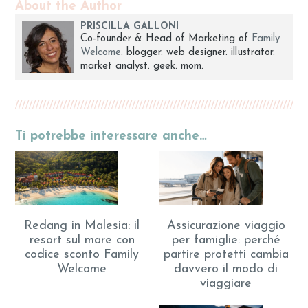
About the Author
PRISCILLA GALLONI
Co-founder & Head of Marketing of
Family
Welcome
. blogger. web designer. illustrator.
market analyst. geek. mom.
Ti potrebbe interessare anche…
Assicurazione viaggio
Redang in Malesia: il
per famiglie: perché
resort sul mare con
partire protetti cambia
codice sconto Family
davvero il modo di
Welcome
viaggiare