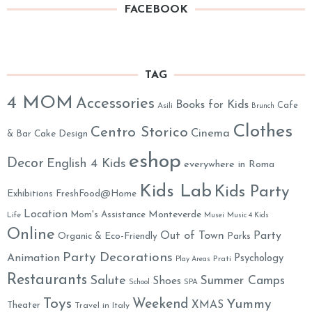
FACEBOOK
TAG
4 MOM
Accessories
Books for Kids
Cafe
Asili
Brunch
Clothes
Centro Storico
Cinema
& Bar
Cake Design
eshop
Decor
English 4 Kids
everywhere in Roma
Kids Lab
Kids Party
Exhibitions
FreshFood@Home
Location
Monteverde
Mom's Assistance
Life
Musei
Music 4 Kids
Online
Out of Town
Party
Organic & Eco-Friendly
Parks
Party Decorations
Animation
Psychology
Prati
Play Areas
Restaurants
Salute
Summer Camps
Shoes
School
SPA
Toys
Weekend
Yummy
XMAS
Theater
Travel in Italy