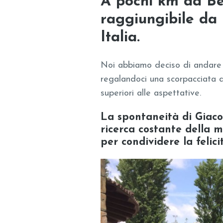
A pochi km da B
raggiungibile da 
Italia
.
Noi abbiamo deciso di andare 
regalandoci una scorpacciata d
superiori alle aspettative.
La spontaneità di Giaco
ricerca costante della
per condividere la felici