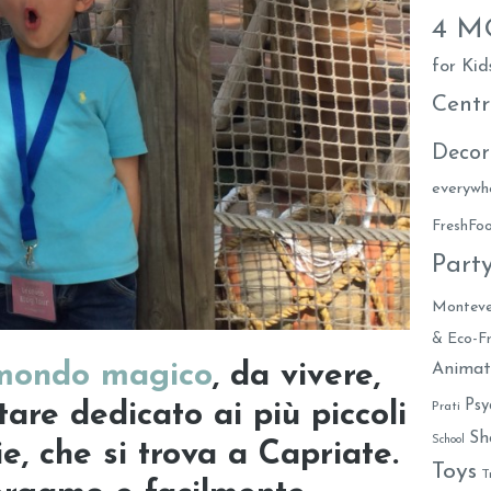
4 
for Kid
Centr
Decor
everywh
FreshF
Part
Monteve
& Eco-Fr
mondo magico
, da vivere,
Animat
Psy
tare dedicato ai più piccoli
Prati
Sh
School
ie, che si trova a
Capriate.
Toys
T