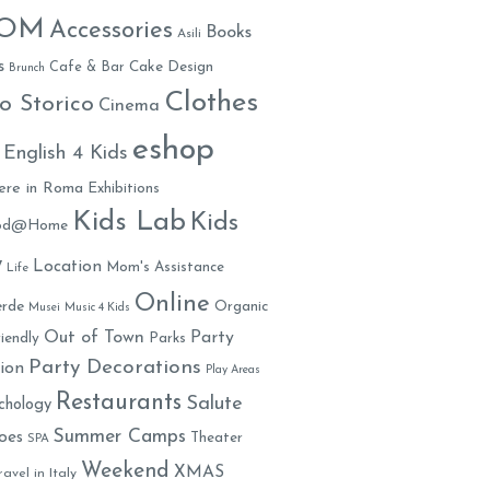
MOM
Accessories
Books
Asili
s
Cafe & Bar
Cake Design
Brunch
Clothes
o Storico
Cinema
eshop
English 4 Kids
ere in Roma
Exhibitions
Kids Lab
Kids
ood@Home
y
Location
Mom's Assistance
Life
Online
rde
Organic
Musei
Music 4 Kids
Out of Town
Party
iendly
Parks
Party Decorations
ion
Play Areas
Restaurants
Salute
chology
Summer Camps
oes
Theater
SPA
Weekend
XMAS
ravel in Italy