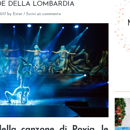
DE DELLA LOMBARDIA
017
by
Ester
/
Scrivi un commento
ella canzone di Povia, le