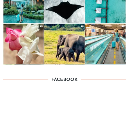
FACEBOOK
TAG
4 MOM
Accessories
Books for Kids
Cafe
Asili
Brunch