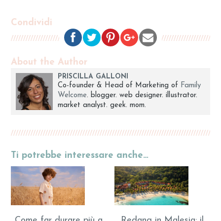
Condividi
About the Author
PRISCILLA GALLONI
Co-founder & Head of Marketing of
Family
Welcome
. blogger. web designer. illustrator.
market analyst. geek. mom.
Ti potrebbe interessare anche…
Come far durare più a
Redang in Malesia: il