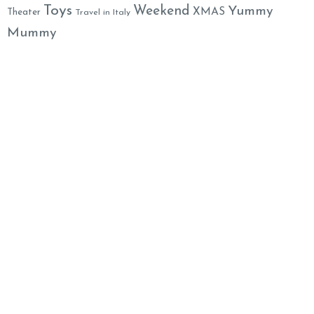
Toys
Weekend
Yummy
XMAS
Theater
Travel in Italy
Mummy
Family Welcome Newsletter
Email*
Nome
By clicking, I accept the
privacy conditions
.