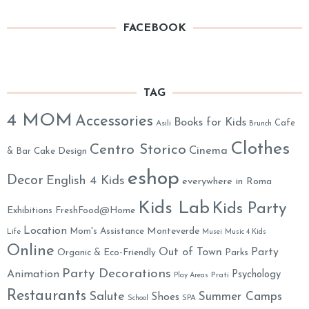
FACEBOOK
TAG
4 MOM
Accessories
Books for Kids
Cafe
Asili
Brunch
Clothes
Centro Storico
Cinema
& Bar
Cake Design
eshop
Decor
English 4 Kids
everywhere in Roma
Kids Lab
Kids Party
Exhibitions
FreshFood@Home
Location
Monteverde
Mom's Assistance
Life
Musei
Music 4 Kids
Online
Out of Town
Party
Organic & Eco-Friendly
Parks
Party Decorations
Animation
Psychology
Prati
Play Areas
Restaurants
Salute
Summer Camps
Shoes
School
SPA