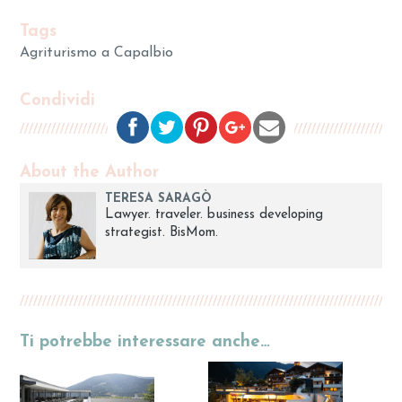
Tags
Agriturismo a Capalbio
Condividi
About the Author
TERESA SARAGÒ
Lawyer. traveler. business developing
strategist. BisMom.
Ti potrebbe interessare anche…