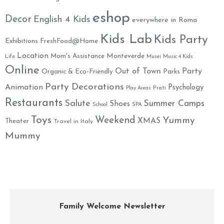
eshop
Decor
English 4 Kids
everywhere in Roma
Kids Lab
Kids Party
Exhibitions
FreshFood@Home
Location
Monteverde
Mom's Assistance
Life
Musei
Music 4 Kids
Online
Out of Town
Party
Organic & Eco-Friendly
Parks
Party Decorations
Animation
Psychology
Prati
Play Areas
Restaurants
Salute
Summer Camps
Shoes
School
SPA
Toys
Weekend
Yummy
XMAS
Theater
Travel in Italy
Mummy
Family Welcome Newsletter