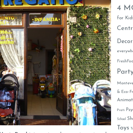
4 
for Kid
Centr
Decor
everywh
FreshF
Part
Monteve
& Eco-Fr
Animat
Psy
Prati
Sh
School
Toys
T