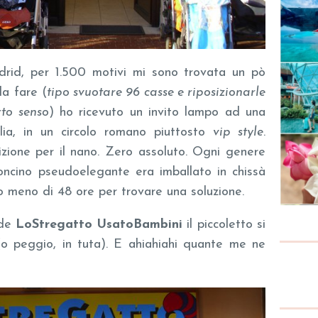
id, per 1.500 motivi mi sono trovata un pò
da fare (
tipo svuotare 96 casse e riposizionarle
rto senso
) ho ricevuto un invito lampo ad una
lia, in un circolo romano piuttosto
vip style
.
izione per il nano. Zero assoluto. Ogni genere
oncino pseudoelegante era imballato in chissà
o meno di 48 ore per trovare una soluzione.
 de
LoStregatto UsatoBambini
il piccoletto si
(o peggio, in tuta). E ahiahiahi quante me ne