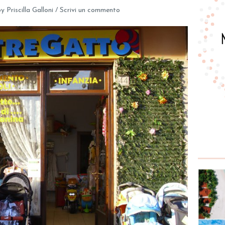
by
Priscilla Galloni
/
Scrivi un commento