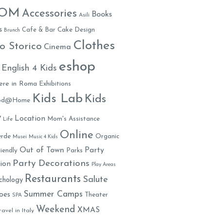
MOM
Accessories
Books
Asili
s
Cafe & Bar
Cake Design
Brunch
Clothes
o Storico
Cinema
eshop
English 4 Kids
ere in Roma
Exhibitions
Kids Lab
Kids
ood@Home
y
Location
Mom's Assistance
Life
Online
rde
Organic
Musei
Music 4 Kids
Out of Town
Party
iendly
Parks
Party Decorations
ion
Play Areas
Restaurants
Salute
chology
Summer Camps
oes
Theater
SPA
Weekend
XMAS
ravel in Italy