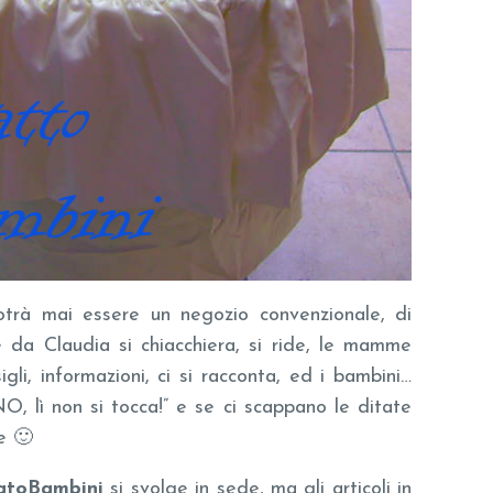
rà mai essere un negozio convenzionale, di
é da Claudia si chiacchiera, si ride, le mamme
igli, informazioni, ci si racconta, ed i bambini…
NO, lì non si tocca!” e se ci scappano le ditate
e 🙂
atoBambini
si svolge in sede, ma gli articoli in