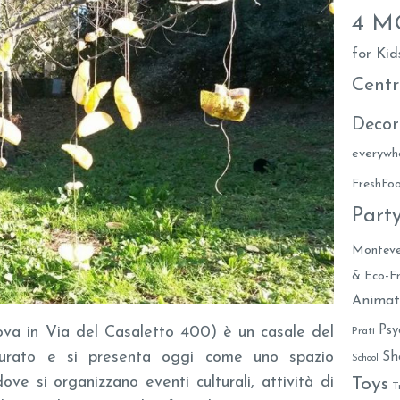
4 
for Kid
Centr
Decor
everywh
FreshF
Part
Monteve
& Eco-Fr
Animat
Psy
ova in Via del Casaletto 400) è un casale del
Prati
aurato e si presenta oggi come uno spazio
Sh
School
ove si organizzano eventi culturali, attività di
Toys
T