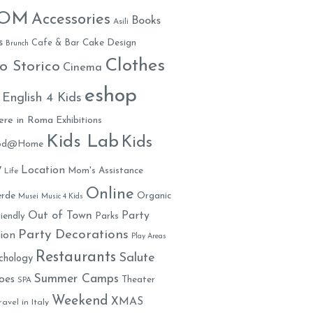
MOM
Accessories
Books
Asili
s
Cafe & Bar
Cake Design
Brunch
Clothes
o Storico
Cinema
eshop
English 4 Kids
ere in Roma
Exhibitions
Kids Lab
Kids
ood@Home
y
Location
Mom's Assistance
Life
Online
rde
Organic
Musei
Music 4 Kids
Out of Town
Party
iendly
Parks
Party Decorations
ion
Play Areas
Restaurants
Salute
chology
Summer Camps
oes
Theater
SPA
Weekend
XMAS
ravel in Italy