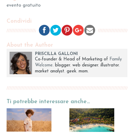
evento gratuito
Condividi
About the Author
PRISCILLA GALLONI
Co-founder & Head of Marketing of
Family
Welcome
. blogger. web designer. illustrator.
market analyst. geek. mom.
Ti potrebbe interessare anche…