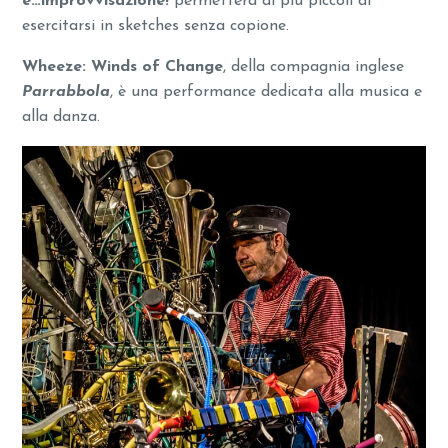
è…improvvisazione!
permetterà ai più piccoli di
esercitarsi in sketches senza copione.
Wheeze: Winds of Change
, della compagnia inglese
Parrabbola
, è una performance dedicata alla musica e
alla danza.