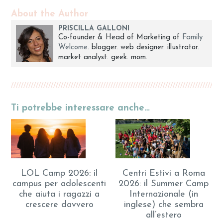
About the Author
PRISCILLA GALLONI
Co-founder & Head of Marketing of
Family
Welcome
. blogger. web designer. illustrator.
market analyst. geek. mom.
Ti potrebbe interessare anche…
LOL Camp 2026: il
Centri Estivi a Roma
campus per adolescenti
2026: il Summer Camp
che aiuta i ragazzi a
Internazionale (in
crescere davvero
inglese) che sembra
all’estero