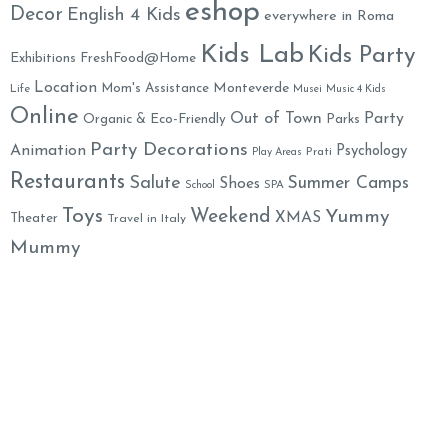
eshop
Decor
English 4 Kids
everywhere in Roma
Kids Lab
Kids Party
Exhibitions
FreshFood@Home
Location
Monteverde
Mom's Assistance
Life
Musei
Music 4 Kids
Online
Out of Town
Party
Organic & Eco-Friendly
Parks
Party Decorations
Animation
Psychology
Prati
Play Areas
Restaurants
Salute
Summer Camps
Shoes
School
SPA
Toys
Weekend
Yummy
XMAS
Theater
Travel in Italy
Mummy
Family Welcome Newsletter
Email*