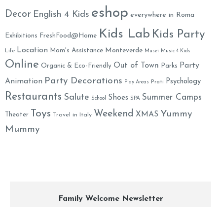
eshop
Decor
English 4 Kids
everywhere in Roma
Kids Lab
Kids Party
Exhibitions
FreshFood@Home
Location
Monteverde
Mom's Assistance
Life
Musei
Music 4 Kids
Online
Out of Town
Party
Organic & Eco-Friendly
Parks
Party Decorations
Animation
Psychology
Prati
Play Areas
Restaurants
Salute
Summer Camps
Shoes
School
SPA
Toys
Weekend
Yummy
XMAS
Theater
Travel in Italy
Mummy
Family Welcome Newsletter