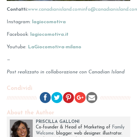
Contatti:
www.canadianisland.com
info@canadianisland.co
Instagram:
lagiocomotiva
Facebook:
lagiocomotiva.it
Youtube:
LaGiocomotiva-milano
—
Post realizzato in collaborazione con Canadian Island
Condividi
About the Author
PRISCILLA GALLONI
Co-founder & Head of Marketing of
Family
Welcome
. blogger. web designer. illustrator.