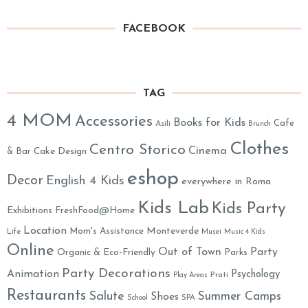
FACEBOOK
TAG
4 MOM
Accessories
Books for Kids
Cafe
Asili
Brunch
Clothes
Centro Storico
Cinema
& Bar
Cake Design
eshop
Decor
English 4 Kids
everywhere in Roma
Kids Lab
Kids Party
Exhibitions
FreshFood@Home
Location
Monteverde
Mom's Assistance
Life
Musei
Music 4 Kids
Online
Out of Town
Party
Organic & Eco-Friendly
Parks
Party Decorations
Animation
Psychology
Prati
Play Areas
Restaurants
Salute
Summer Camps
Shoes
School
SPA