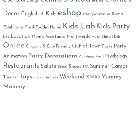
Cinema
& Bar
Cake Design
eshop
Decor
English 4 Kids
everywhere in Roma
Kids Lab
Kids Party
Exhibitions
FreshFood@Home
Location
Monteverde
Mom's Assistance
Life
Musei
Music 4 Kids
Online
Out of Town
Party
Organic & Eco-Friendly
Parks
Party Decorations
Animation
Psychology
Prati
Play Areas
Restaurants
Salute
Summer Camps
Shoes
School
SPA
Toys
Weekend
Yummy
XMAS
Theater
Travel in Italy
Mummy
Family Welcome Newsletter