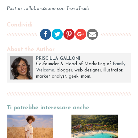
Post in collaborazione con TrovaTrails
Condividi
About the Author
PRISCILLA GALLONI
Co-founder & Head of Marketing of
Family
Welcome
. blogger. web designer. illustrator.
market analyst. geek. mom.
Ti potrebbe interessare anche…