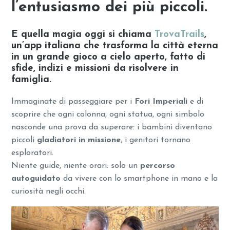
l’entusiasmo dei più piccoli.
E quella magia oggi si chiama
TrovaTrails
,
un’app italiana che trasforma la città eterna
in un grande gioco a cielo aperto, fatto di
sfide, indizi e missioni
da risolvere in
famiglia.
Immaginate di passeggiare per i
Fori Imperiali
e di
scoprire che ogni colonna, ogni statua, ogni simbolo
nasconde una prova da superare: i bambini diventano
piccoli
gladiatori in missione
, i genitori tornano
esploratori.
Niente guide, niente orari: solo un
percorso
autoguidato
da vivere con lo smartphone in mano e la
curiosità negli occhi.