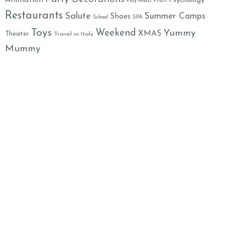
Animation
Psychology
Prati
Play Areas
Restaurants
Salute
Summer Camps
Shoes
School
SPA
Toys
Weekend
Yummy
XMAS
Theater
Travel in Italy
Mummy
Family Welcome Newsletter
Email*
Nome
By clicking, I accept the
privacy conditions
.