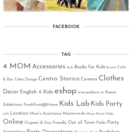
FACEBOOK
TAG
4 MOM
Accessories
Books for Kids
Cafe
Asili
Brunch
Clothes
Centro Storico
Cinema
& Bar
Cake Design
eshop
Decor
English 4 Kids
everywhere in Roma
Kids Lab
Kids Party
Exhibitions
FreshFood@Home
Location
Monteverde
Mom's Assistance
Life
Musei
Music 4 Kids
Online
Out of Town
Party
Organic & Eco-Friendly
Parks
Party Decorations