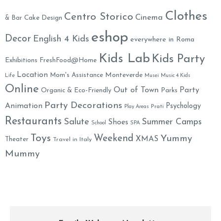
Clothes
Centro Storico
Cinema
& Bar
Cake Design
eshop
Decor
English 4 Kids
everywhere in Roma
Kids Lab
Kids Party
Exhibitions
FreshFood@Home
Location
Monteverde
Mom's Assistance
Life
Musei
Music 4 Kids
Online
Out of Town
Party
Organic & Eco-Friendly
Parks
Party Decorations
Animation
Psychology
Prati
Play Areas
Restaurants
Salute
Summer Camps
Shoes
School
SPA
Toys
Weekend
Yummy
XMAS
Theater
Travel in Italy
Mummy