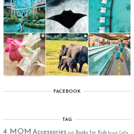
FACEBOOK
TAG
4 MOM
Accessories
Books for Kids
Cafe
Asili
Brunch