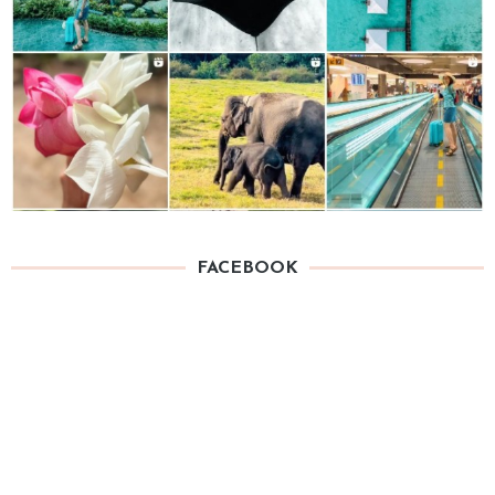
FACEBOOK
TAG
4 MOM
Accessories
Books for Kids
Cafe
Asili
Brunch
Clothes
Centro Storico
Cinema
& Bar
Cake Design