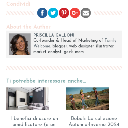
Condividi
About the Author
PRISCILLA GALLONI
Co-founder & Head of Marketing of
Family
Welcome
. blogger. web designer. illustrator.
market analyst. geek. mom.
Ti potrebbe interessare anche…
I benefici di usare un
Boboli: La collezione
umidificatore (e un
Autunno-Inverno 2024