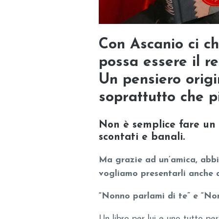
Con Ascanio ci c
possa essere il re
Un pensiero origin
soprattutto che p
Non è semplice fare un 
scontati e banali.
Ma grazie ad un’amica, abbia
vogliamo presentarli anche a
“Nonno parlami di te” e “Non
Un libro per lui e uno tutto per 