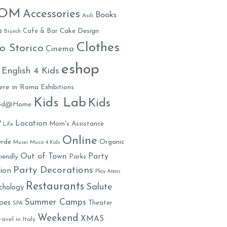
MOM
Accessories
Books
Asili
s
Cafe & Bar
Cake Design
Brunch
Clothes
o Storico
Cinema
eshop
English 4 Kids
ere in Roma
Exhibitions
Kids Lab
Kids
ood@Home
y
Location
Mom's Assistance
Life
Online
rde
Organic
Musei
Music 4 Kids
Out of Town
Party
iendly
Parks
Party Decorations
ion
Play Areas
Restaurants
Salute
chology
Summer Camps
oes
Theater
SPA
Weekend
XMAS
ravel in Italy