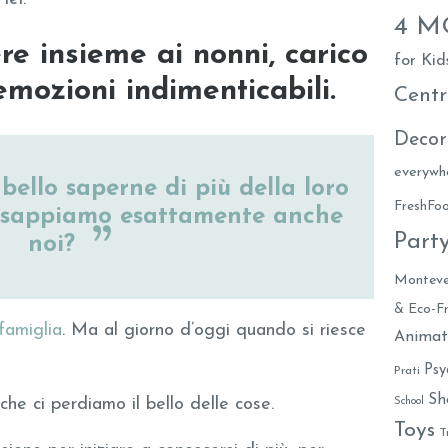
4 
re insieme ai nonni, carico
for Kid
emozioni indimenticabili.
Centr
Decor
everywh
ello saperne di più della loro
FreshF
e sappiamo esattamente anche
Part
noi?
Monteve
& Eco-Fr
famiglia
. Ma al giorno d’oggi quando si riesce
Animat
Psy
Prati
Sh
he ci perdiamo il bello delle cose.
School
Toys
T