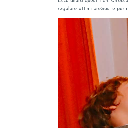
Ecco allora questi libri. Un’occ
regalare attimi preziosi e per r