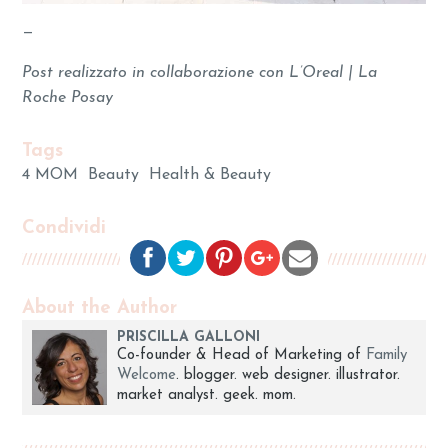
—
Post realizzato in collaborazione con L’Oreal | La
Roche Posay
Tags
4 MOM
Beauty
Health & Beauty
Condividi
About the Author
PRISCILLA GALLONI
Co-founder & Head of Marketing of
Family
Welcome
. blogger. web designer. illustrator.
market analyst. geek. mom.