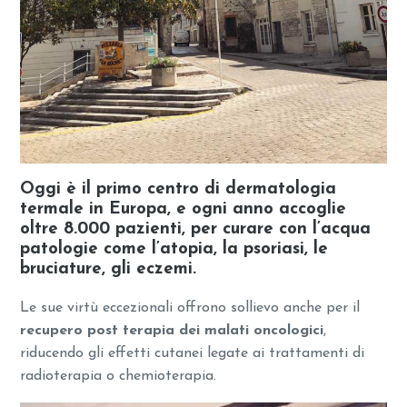
Oggi è il
primo centro di dermatologia
termale in Europa
, e ogni anno accoglie
oltre 8.000 pazienti, per
curare con l’acqua
patologie come l’
atopia
, la
psoriasi
, le
bruciature
, gli
eczemi
.
Le sue virtù eccezionali offrono sollievo anche per il
recupero post terapia dei malati oncologici
,
riducendo gli effetti cutanei legate ai trattamenti di
radioterapia o chemioterapia.