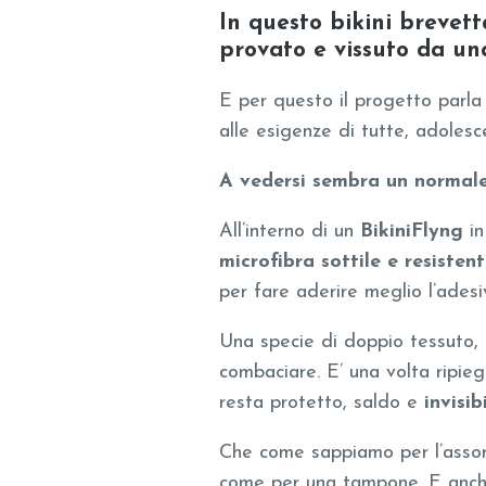
In questo bikini brevett
provato e vissuto da 
E per questo il progetto parla
alle esigenze di tutte, adolesc
A vedersi sembra un normale
All’interno di un
BikiniFlyng
in
microfibra sottile e resistent
per fare aderire meglio l’adesi
Una specie di doppio tessuto, 
combaciare. E’ una volta ripiega
resta protetto, saldo e
invisib
Che come sappiamo per l’asso
come per una tampone. E anche