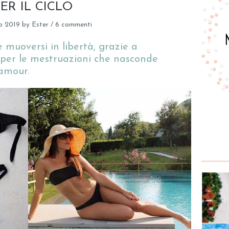
ER IL CICLO
o 2019
by
Ester
/
6 commenti
 muoversi in libertà, grazie a
ni per le mestruazioni che nasconde
lamour.