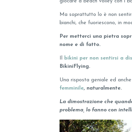
giocare a beach volley con i ba
Ma soprattutto lo è non sentirs
bianchi, che fuoriescono, in mo
Per metterci una pietra sopr
nome e di fatto.
Il
bikini per non sentirsi a di
BikiniFlying.
Una risposta geniale ed anch
femminile
, naturalmente.
La dimostrazione che quando
problema, lo fanno con intel