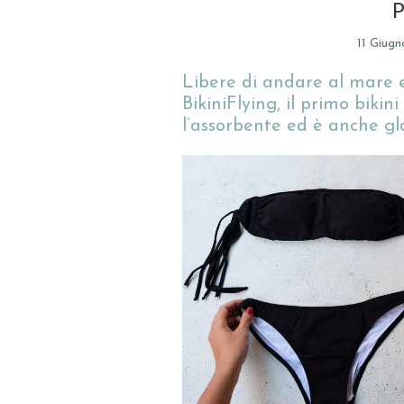
P
11 Giugn
Libere di andare al mare e
BikiniFlying, il primo biki
l’assorbente ed è anche g