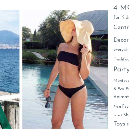
4 
for Kid
Centr
Decor
everywh
FreshF
Part
Monteve
& Eco-Fr
Animat
Psy
Prati
Sh
School
Toys
T