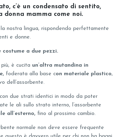
ato, c’è un condensato di sentito,
una donna mamma come noi.
 la nostra lingua, rispondendo perfettamente
enti e donne.
 costume a due pezzi.
 più, è cucita
un’altra mutandina in
e,
foderata alla base c
on materiale plastico
,
vo dell’assorbente.
con due strati identici in modo da poter
te le ali sullo strato interno, l’assorbente
ile all’esterno,
fino al prossimo cambio.
rbente normale non deve essere frequente
 questo è davvero utile per chi non ha bagni