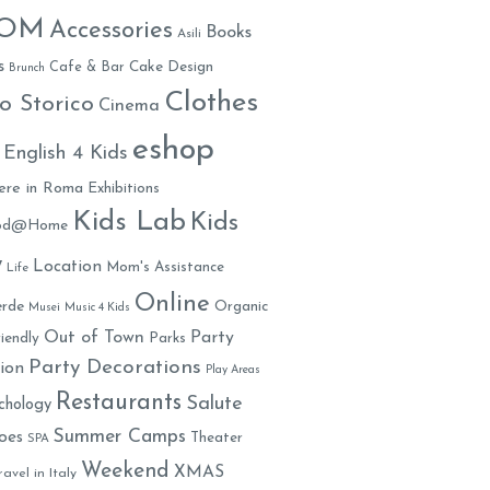
MOM
Accessories
Books
Asili
s
Cafe & Bar
Cake Design
Brunch
Clothes
o Storico
Cinema
eshop
English 4 Kids
ere in Roma
Exhibitions
Kids Lab
Kids
ood@Home
y
Location
Mom's Assistance
Life
Online
rde
Organic
Musei
Music 4 Kids
Out of Town
Party
iendly
Parks
Party Decorations
ion
Play Areas
Restaurants
Salute
chology
Summer Camps
oes
Theater
SPA
Weekend
XMAS
ravel in Italy