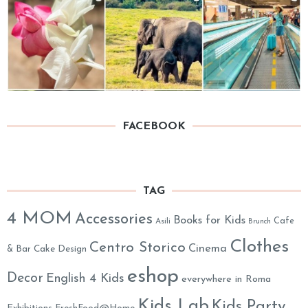
FACEBOOK
TAG
4 MOM
Accessories
Books for Kids
Cafe
Asili
Brunch
Clothes
Centro Storico
Cinema
& Bar
Cake Design
eshop
Decor
English 4 Kids
everywhere in Roma
Kids Lab
Kids Party