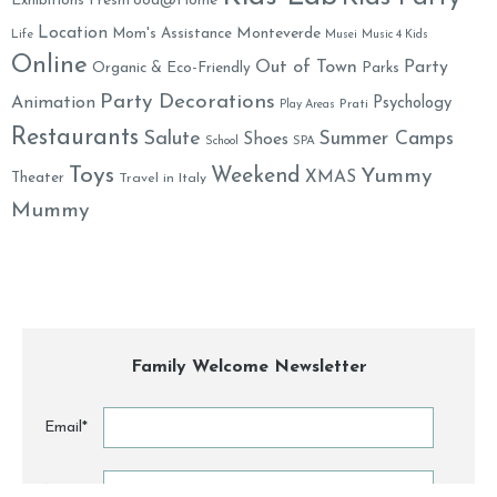
Exhibitions
FreshFood@Home
Location
Monteverde
Mom's Assistance
Life
Musei
Music 4 Kids
Online
Out of Town
Party
Organic & Eco-Friendly
Parks
Party Decorations
Animation
Psychology
Prati
Play Areas
Restaurants
Salute
Summer Camps
Shoes
School
SPA
Toys
Weekend
Yummy
XMAS
Theater
Travel in Italy
Mummy
Family Welcome Newsletter
Email*
Nome