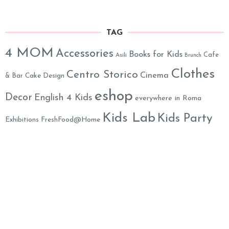
TAG
4 MOM
Accessories
Books for Kids
Cafe
Asili
Brunch
Clothes
Centro Storico
Cinema
& Bar
Cake Design
eshop
Decor
English 4 Kids
everywhere in Roma
Kids Lab
Kids Party
Exhibitions
FreshFood@Home
Location
Monteverde
Mom's Assistance
Life
Musei
Music 4 Kids
Online
Out of Town
Party
Organic & Eco-Friendly
Parks
Party Decorations
Animation
Psychology
Prati
Play Areas
Restaurants
Salute
Summer Camps
Shoes
School
SPA
Toys
Weekend
Yummy
XMAS
Theater
Travel in Italy
Mummy