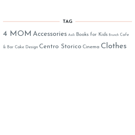
TAG
4 MOM
Accessories
Books for Kids
Cafe
Asili
Brunch
Clothes
Centro Storico
Cinema
& Bar
Cake Design
eshop
Decor
English 4 Kids
everywhere in Roma
Kids Lab
Kids Party
Exhibitions
FreshFood@Home
Location
Monteverde
Mom's Assistance
Life
Musei
Music 4 Kids
Online
Out of Town
Party
Organic & Eco-Friendly
Parks
Party Decorations
Animation
Psychology
Prati
Play Areas
Restaurants
Salute
Summer Camps
Shoes
School
SPA
Toys
Weekend
Yummy
XMAS
Theater
Travel in Italy
Mummy