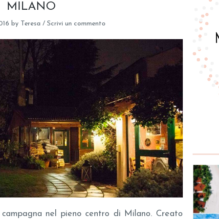
MILANO
016
by
Teresa
/
Scrivi un commento
 campagna nel pieno centro di Milano. Creato