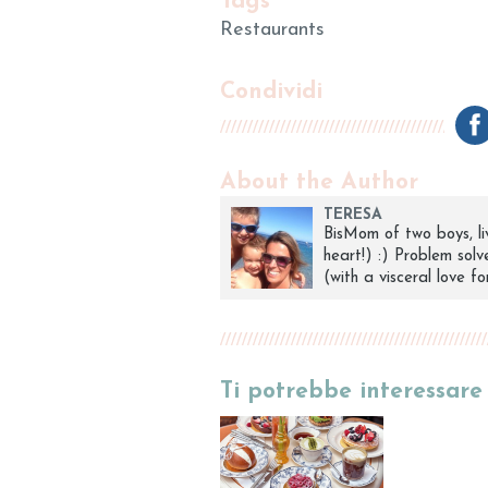
Tags
Restaurants
Condividi
About the Author
TERESA
BisMom of two boys, liv
heart!) :) Problem sol
(with a visceral love f
Ti potrebbe interessar