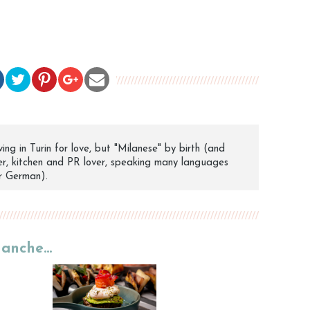
ing in Turin for love, but "Milanese" by birth (and
ver, kitchen and PR lover, speaking many languages
or German).
e anche…