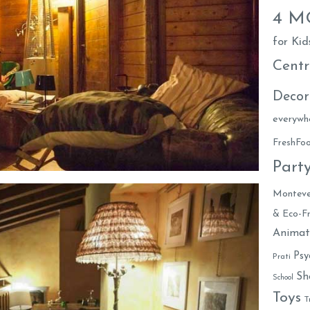
4 
for Kid
Centr
Decor
everywh
FreshF
Part
Monteve
& Eco-Fr
Animat
Psy
Prati
Sh
School
Toys
T