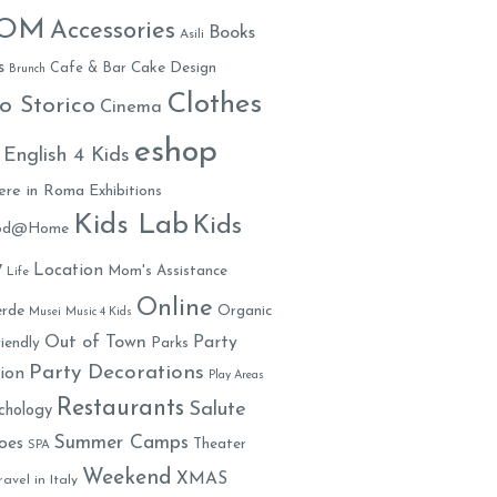
MOM
Accessories
Books
Asili
s
Cafe & Bar
Cake Design
Brunch
Clothes
o Storico
Cinema
eshop
English 4 Kids
ere in Roma
Exhibitions
Kids Lab
Kids
ood@Home
y
Location
Mom's Assistance
Life
Online
rde
Organic
Musei
Music 4 Kids
Out of Town
Party
iendly
Parks
Party Decorations
ion
Play Areas
Restaurants
Salute
chology
Summer Camps
oes
Theater
SPA
Weekend
XMAS
ravel in Italy