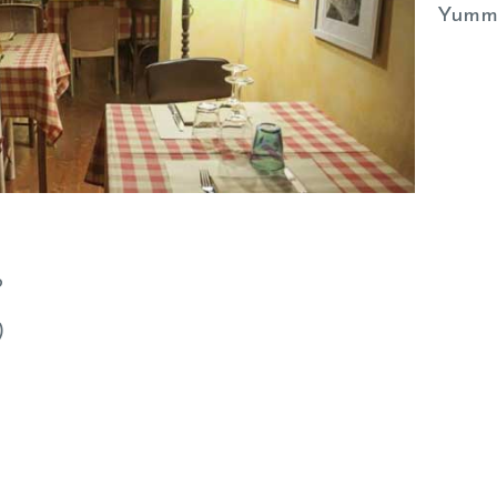
Yumm
o
)