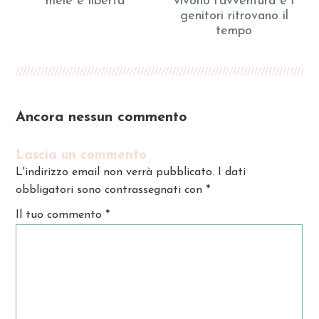
mele e libertà
vivono l’avventura e i
genitori ritrovano il
tempo
Ancora nessun commento
Lascia un commento
L'indirizzo email non verrà pubblicato. I dati
obbligatori sono contrassegnati con
*
Il tuo commento
*