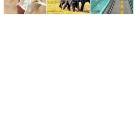
FACEBOOK
TAG
4 MOM
Accessories
Books for Kids
Cafe
Asili
Brunch
Clothes
Centro Storico
Cinema
& Bar
Cake Design
eshop
Decor
English 4 Kids
everywhere in Roma
Kids Lab
Kids Party
Exhibitions
FreshFood@Home
Location
Monteverde
Mom's Assistance
Life
Musei
Music 4 Kids
Online
Out of Town
Party
Organic & Eco-Friendly
Parks