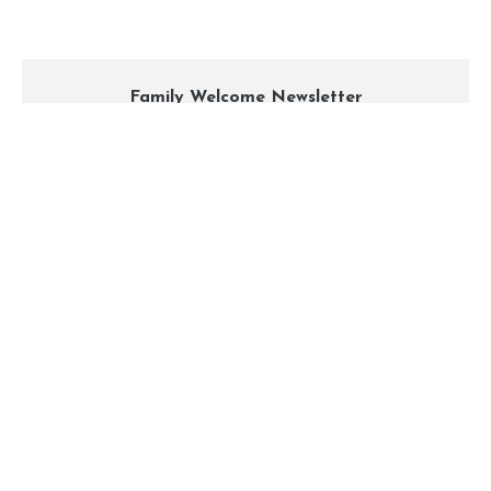
Family Welcome Newsletter
Email*
Nome
By clicking, I accept the
privacy conditions
.
ABOUT
CONTACT
PARTNERS
PRESS
© 2026 All Rights Reserved to Family Welcome