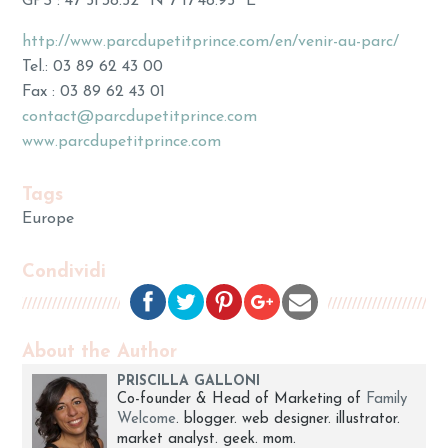
GPS : 47°51’38.52’’ N 7°17’48.95’’ E
http://www.parcdupetitprince.com/en/venir-au-parc/
Tel.: 03 89 62 43 00
Fax : 03 89 62 43 01
contact@parcdupetitprince.com
www.parcdupetitprince.com
Tags
Europe
Condividi
About the Author
PRISCILLA GALLONI
Co-founder & Head of Marketing of
Family
Welcome
. blogger. web designer. illustrator.
market analyst. geek. mom.