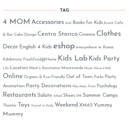
TAG
4 MOM
Accessories
Books for Kids
Cafe
Asili
Brunch
Clothes
Centro Storico
Cinema
& Bar
Cake Design
eshop
Decor
English 4 Kids
everywhere in Roma
Kids Lab
Kids Party
Exhibitions
FreshFood@Home
Location
Monteverde
Mom's Assistance
Life
Musei
Music 4 Kids
Online
Out of Town
Party
Organic & Eco-Friendly
Parks
Party Decorations
Animation
Psychology
Prati
Play Areas
Restaurants
Salute
Summer Camps
Shoes
School
SPA
Toys
Weekend
Yummy
XMAS
Theater
Travel in Italy
Mummy