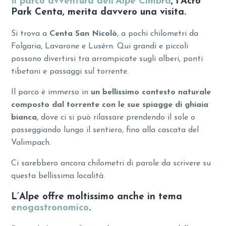
Il parco avventura dell’Alpe Cimbra
, l’Acro
Park Centa, merita davvero una visita.
Si trova a
Centa San Nicolò
, a pochi chilometri da
Folgaria, Lavarone e Lusérn. Qui grandi e piccoli
possono divertirsi tra arrampicate sugli alberi, ponti
tibetani e passaggi sul torrente.
Il parco è immerso in
un bellissimo contesto naturale
composto dal torrente con le sue spiagge di ghiaia
bianca
, dove ci si può rilassare prendendo il sole o
passeggiando lungo il sentiero, fino alla cascata del
Valimpach.
Ci sarebbero ancora chilometri di parole da scrivere su
questa bellissima località.
L’Alpe offre moltissimo anche in tema
enogastronomico
.