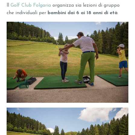
ll
Golf Club Folgaria
organizza sia lezioni di gruppo
che individuali per
bambini dai 6 ai 18 anni di età
.