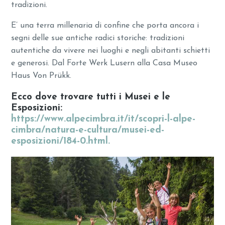
tradizioni.
E’ una terra millenaria di confine che porta ancora i
segni delle sue antiche radici storiche: tradizioni
autentiche da vivere nei luoghi e negli abitanti schietti
e generosi. Dal Forte Werk Lusern alla Casa Museo
Haus Von Prükk.
Ecco dove trovare tutti i Musei e le
Esposizioni:
https://www.alpecimbra.it/it/scopri-l-alpe-
cimbra/natura-e-cultura/musei-ed-
esposizioni/184-0.html.