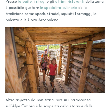
Presso
le baite
, i
rifugi
e gli
ottimi ristoranti
della zona
è possibile gustare
le specialità culinarie
della
tradizione come speck, strudel, squisiti formaggi, la
polenta e le Uova Arcobaleno.
Altro aspetto da non trascurare in una vacanza
sull’Alpe Cimbra è la scoperta della storia e delle