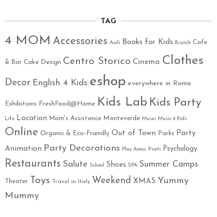
TAG
4 MOM
Accessories
Books for Kids
Cafe
Asili
Brunch
Clothes
Centro Storico
Cinema
& Bar
Cake Design
eshop
Decor
English 4 Kids
everywhere in Roma
Kids Lab
Kids Party
Exhibitions
FreshFood@Home
Location
Monteverde
Mom's Assistance
Life
Musei
Music 4 Kids
Online
Out of Town
Party
Organic & Eco-Friendly
Parks
Party Decorations
Animation
Psychology
Prati
Play Areas
Restaurants
Salute
Summer Camps
Shoes
School
SPA
Toys
Weekend
Yummy
XMAS
Theater
Travel in Italy
Mummy