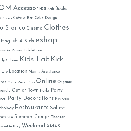
MOM
Accessories
Books
Asili
s
Cafe & Bar
Cake Design
Brunch
Clothes
o Storico
Cinema
eshop
English 4 Kids
ere in Roma
Exhibitions
Kids Lab
Kids
ood@Home
y
Location
Mom's Assistance
Life
Online
rde
Organic
Musei
Music 4 Kids
Out of Town
Party
iendly
Parks
Party Decorations
ion
Play Areas
Restaurants
Salute
chology
Summer Camps
oes
Theater
SPA
Weekend
XMAS
ravel in Italy