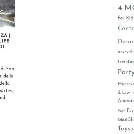
4 
for Kid
Centr
ZA |
Decor
LIFE
DI
everywh
FreshF
 di San
Part
e delle
della
Monteve
ortivi,
& Eco-Fr
nd.
Animat
Psy
Prati
Sh
School
Toys
T