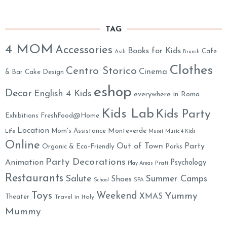
TAG
4 MOM
Accessories
Books for Kids
Cafe
Asili
Brunch
Clothes
Centro Storico
Cinema
& Bar
Cake Design
eshop
Decor
English 4 Kids
everywhere in Roma
Kids Lab
Kids Party
Exhibitions
FreshFood@Home
Location
Monteverde
Mom's Assistance
Life
Musei
Music 4 Kids
Online
Out of Town
Party
Organic & Eco-Friendly
Parks
Party Decorations
Animation
Psychology
Prati
Play Areas
Restaurants
Salute
Summer Camps
Shoes
School
SPA
Toys
Weekend
Yummy
XMAS
Theater
Travel in Italy
Mummy