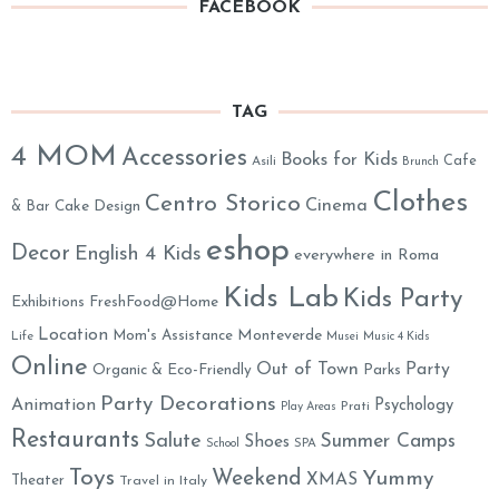
FACEBOOK
TAG
4 MOM
Accessories
Books for Kids
Cafe
Asili
Brunch
Clothes
Centro Storico
Cinema
& Bar
Cake Design
eshop
Decor
English 4 Kids
everywhere in Roma
Kids Lab
Kids Party
Exhibitions
FreshFood@Home
Location
Monteverde
Mom's Assistance
Life
Musei
Music 4 Kids
Online
Out of Town
Party
Organic & Eco-Friendly
Parks
Party Decorations
Animation
Psychology
Prati
Play Areas
Restaurants
Salute
Summer Camps
Shoes
School
SPA
Toys
Weekend
Yummy
XMAS
Theater
Travel in Italy