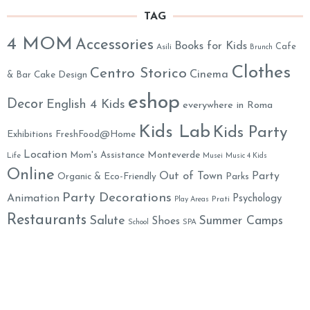
TAG
4 MOM
Accessories
Books for Kids
Cafe
Asili
Brunch
Clothes
Centro Storico
Cinema
& Bar
Cake Design
eshop
Decor
English 4 Kids
everywhere in Roma
Kids Lab
Kids Party
Exhibitions
FreshFood@Home
Location
Monteverde
Mom's Assistance
Life
Musei
Music 4 Kids
Online
Out of Town
Party
Organic & Eco-Friendly
Parks
Party Decorations
Animation
Psychology
Prati
Play Areas
Restaurants
Salute
Summer Camps
Shoes
School
SPA
Toys
Weekend
Yummy
XMAS
Theater
Travel in Italy
Mummy