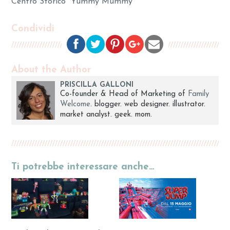
Centro Storico
Yummy Mummy
Condividi
About the Author
PRISCILLA GALLONI
Co-founder & Head of Marketing of
Family
Welcome
. blogger. web designer. illustrator.
market analyst. geek. mom.
Ti potrebbe interessare anche…