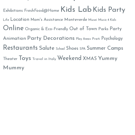
Kids Lab
Kids Party
Exhibitions
FreshFood@Home
Location
Monteverde
Mom's Assistance
Life
Musei
Music 4 Kids
Online
Out of Town
Party
Organic & Eco-Friendly
Parks
Party Decorations
Animation
Psychology
Prati
Play Areas
Restaurants
Salute
Summer Camps
Shoes
School
SPA
Toys
Weekend
Yummy
XMAS
Theater
Travel in Italy
Mummy
Family Welcome Newsletter
Email*