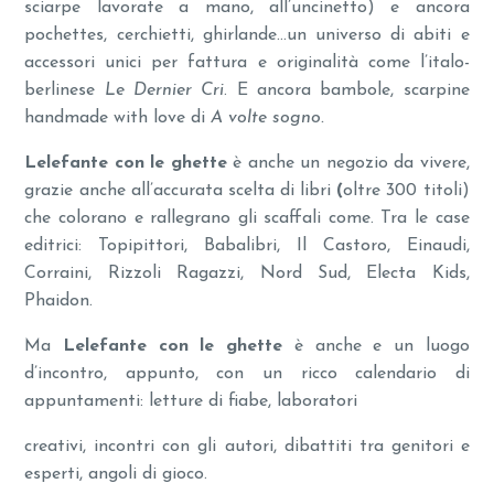
sciarpe lavorate a mano, all’uncinetto) e ancora
pochettes, cerchietti, ghirlande…un universo di abiti e
accessori unici per fattura e originalità come l’italo-
berlinese
Le Dernier Cri
. E ancora bambole, scarpine
handmade with love di
A volte sogno.
Lelefante con le ghette
è anche un negozio da vivere,
grazie anche all’accurata scelta di libri
(
oltre 300 titoli)
che colorano e rallegrano gli scaffali come. Tra le case
editrici: Topipittori, Babalibri, Il Castoro, Einaudi,
Corraini, Rizzoli Ragazzi, Nord Sud, Electa Kids,
Phaidon.
Ma
Lelefante con le ghette
è anche e un luogo
d’incontro, appunto, con un ricco calendario di
appuntamenti: letture di fiabe, laboratori
creativi, incontri con gli autori, dibattiti tra genitori e
esperti, angoli di gioco.