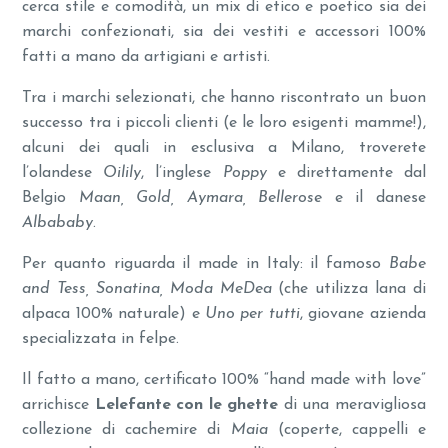
cerca stile e comodità, un mix di etico e poetico sia dei
marchi confezionati, sia dei vestiti e accessori 100%
fatti a mano da artigiani e artisti.
Tra i marchi selezionati, che hanno riscontrato un buon
successo tra i piccoli clienti (e le loro esigenti mamme!),
alcuni dei quali in esclusiva a Milano, troverete
l’olandese
Oilily
, l’inglese
Poppy
e direttamente dal
Belgio
Maan, Gold, Aymara,
Bellerose
e il danese
Albababy
.
Per quanto riguarda il made in Italy: il famoso
Babe
and Tess, Sonatina, Moda MeDea
(che utilizza lana di
alpaca 100% naturale) e
Uno per tutti
, giovane azienda
specializzata in felpe.
Il fatto a mano, certificato 100% “hand made with love”
arrichisce
Lelefante con le ghette
di una meravigliosa
collezione di cachemire di
Maia
(coperte, cappelli e