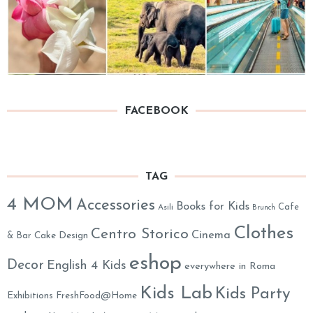
FACEBOOK
TAG
4 MOM
Accessories
Books for Kids
Cafe
Asili
Brunch
Clothes
Centro Storico
Cinema
& Bar
Cake Design
eshop
Decor
English 4 Kids
everywhere in Roma
Kids Lab
Kids Party
Exhibitions
FreshFood@Home