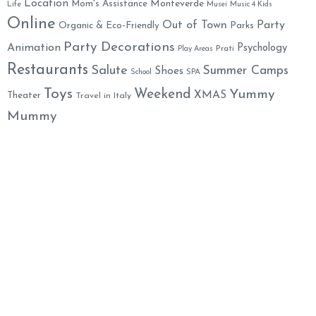
Location
Monteverde
Mom's Assistance
Life
Musei
Music 4 Kids
Online
Out of Town
Party
Organic & Eco-Friendly
Parks
Party Decorations
Animation
Psychology
Prati
Play Areas
Restaurants
Salute
Summer Camps
Shoes
School
SPA
Toys
Weekend
Yummy
XMAS
Theater
Travel in Italy
Mummy
Family Welcome Newsletter
Email*
Nome