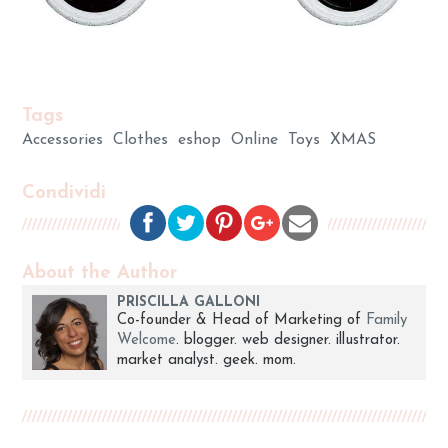
Tags
Accessories
Clothes
eshop
Online
Toys
XMAS
Condividi
About the Author
PRISCILLA GALLONI
Co-founder & Head of Marketing of
Family
Welcome
. blogger. web designer. illustrator.
market analyst. geek. mom.