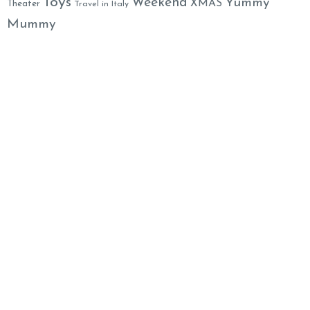
Toys
Weekend
Yummy
XMAS
Theater
Travel in Italy
Mummy
Family Welcome Newsletter
Email*
Nome
By clicking, I accept the
privacy conditions
.