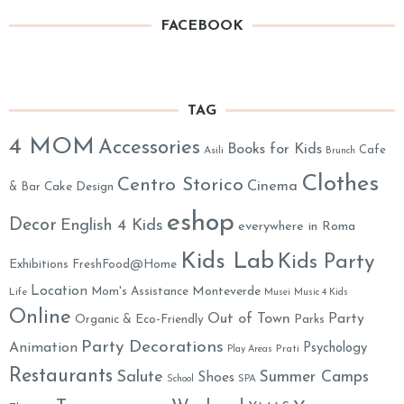
FACEBOOK
TAG
4 MOM
Accessories
Books for Kids
Cafe
Asili
Brunch
Clothes
Centro Storico
Cinema
& Bar
Cake Design
eshop
Decor
English 4 Kids
everywhere in Roma
Kids Lab
Kids Party
Exhibitions
FreshFood@Home
Location
Monteverde
Mom's Assistance
Life
Musei
Music 4 Kids
Online
Out of Town
Party
Organic & Eco-Friendly
Parks
Party Decorations
Animation
Psychology
Prati
Play Areas
Restaurants
Salute
Summer Camps
Shoes
School
SPA