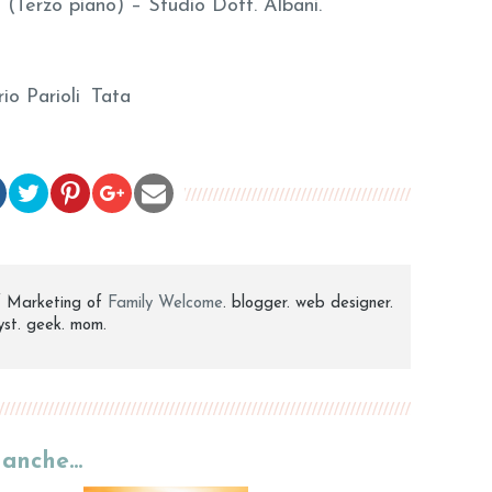
 (Terzo piano) – Studio Dott. Albani.
io Parioli
Tata
 Marketing of
Family Welcome
. blogger. web designer.
lyst. geek. mom.
e anche…