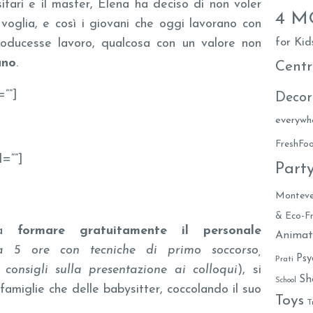
sitari e il master, Elena ha deciso di non voler
4 
oglia, e così i giovani che oggi lavorano con
for Kid
producesse lavoro, qualcosa con un valore non
ano
.
Centr
=””]
Decor
everywh
FreshF
d=“”]
Part
Monteve
& Eco-Fr
 a
formare gratuitamente il personale
Animat
a 5 ore con tecniche di primo soccorso,
Psy
Prati
consigli sulla presentazione ai colloqui
), si
Sh
School
famiglie che delle babysitter, coccolando il suo
Toys
T