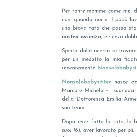
Per tante mamme come me, che
nani quando noi e il papà la
una brava tata che possa star
nostra assenza
, è senza dubb
Spinta dalla ricerca di trova
per un mesetto la mia fidat
recentemente
Nonsolobabysi
Nonsolobabysitter
nasce dall
Marco e Michela – i suoi soci 
della Dottoressa Ersilia Armen
suo team.
Dopo aver fatto la tata, la ba
suoi 16
), aver lavorato per più