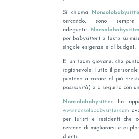
Si chiama
Nonsolobabysitte
cercando, sono sempre
adeguate.
Nonsolobabysitte
per babysitter
) e feste su mis
singole esigenze e al budget.
E’ un team giovane, che punta 
ragionevole. Tutto il personal
puntano a creare al più pres
possibilità
) e a seguirlo con u
Nonsolobabysitter
ha appen
www.nonsolobabysitter.com
ove
per turisti e residenti che 
cercano di migliorarsi e di pl
clienti.