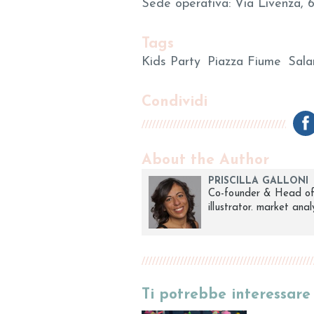
Sede operativa: Via Livenza, 6
Tags
Kids Party
Piazza Fiume
Salar
Condividi
About the Author
PRISCILLA GALLONI
Co-founder & Head of
illustrator. market ana
Ti potrebbe interessar