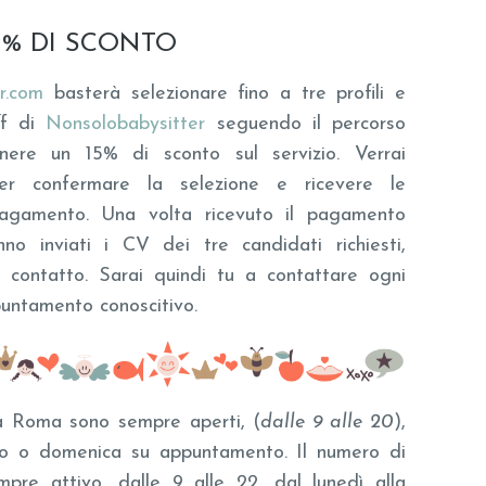
5% DI SCONTO
r.com
basterà selezionare fino a tre profili e
aff di
Nonsolobabysitter
seguendo il percorso
nere un 15% di sconto sul servizio. Verrai
er confermare la selezione e ricevere le
pagamento. Una volta ricevuto il pagamento
no inviati i CV dei tre candidati richiesti,
i contatto. Sarai quindi tu a contattare ogni
puntamento conoscitivo.
6 a Roma sono sempre aperti, (
dalle 9 alle 20
),
to o domenica su appuntamento. Il numero di
mpre attivo, dalle 9 alle 22, dal lunedì alla