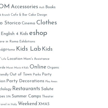
MOM
Accessories
Books
Asili
s
Cafe & Bar
Cake Design
Brunch
Clothes
o Storico
Cinema
eshop
English 4 Kids
ere in Roma
Exhibitions
Kids Lab
Kids
ood@Home
y
Location
Mom's Assistance
Life
Online
rde
Organic
Musei
Music 4 Kids
Out of Town
Party
iendly
Parks
Party Decorations
ion
Play Areas
Restaurants
Salute
chology
Summer Camps
oes
Theater
SPA
Weekend
XMAS
ravel in Italy