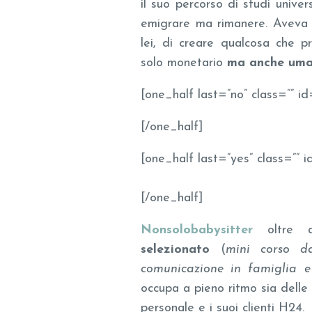
il suo percorso di studi univer
emigrare ma rimanere. Aveva v
lei, di creare qualcosa che 
solo monetario
ma anche um
[one_half last=”no” class=”” id
[/one_half]
[one_half last=”yes” class=”” i
[/one_half]
Nonsolobabysitter
oltre
selezionato
(
mini corso d
comunicazione in famiglia e 
occupa a pieno ritmo sia delle 
personale e i suoi clienti H24.