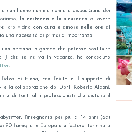
 non hanno nonni o nonne a disposizione dei
voriamo,
la certezza e la sicurezza
di avere
e loro vicino
con cura e amore nelle ore di
io una necessità di primaria importanza.
re una persona in gamba che potesse sostituire
a J che se ne va in vacanza, ho conosciuto
tter
.
’idea di Elena, con l’aiuto e il supporto di
– e la collaborazione del Dott. Roberto Albani,
i e di tanti altri professionisti che aiutano il
bysitter, l’insegnante per più di 14 anni (
dai
 di 90 famiglie in Europa e all’estero, terminato