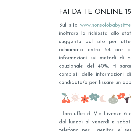
FAI DA TE ONLINE 1
Sul sito
www.nonsolobabysitte
inoltrare la richiesta allo st
suggerito dal sito per otte
richiamato entro 24 ore p
informazioni sui metodi di 
cauzionale del 40%, ti saran
completi delle informazioni d
candidata/o per fissare un ap
I loro uffici di Via Livenza 
dal lunedì al venerdì e saba
telefono per i genitori e’ se